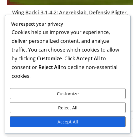
Wing Back i 3-1-4-2: Angrebsløb, Defensiv Pligter,
Indlægsevne
We respect your privacy
14/01/2026
Cookies help us improve your experience,
deliver personalized content, and analyze
traffic. You can choose which cookies to allow
Leave a Reply
by clicking
Customize
. Click
Accept All
to
consent or
Reject All
to decline non-essential
Comment
cookies.
Customize
Reject All
Enter
Accept All
your
name