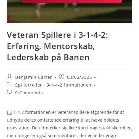
Veteran Spillere i 3-1-4-2:
Erfaring, Mentorskab,
Lederskab på Banen
Post
Post
Benjamin Carter
03/02/2026
author:
published:
Post
Spillerroller i 3-1-4-2 formationen
category:
Post
0 Comments
comments:
I 3
-1-4-2 formationen er veteranspillere afgørende for at
udnytte deres omfattende erfaring til at hæve holdets
præstation. De udmærker sig ikke kun i nøgle-taktiske roller,
men fungerer også som mentorer, der vejleder yngre