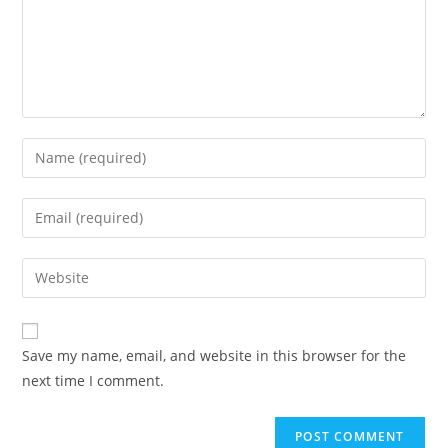
Enter
your
name
Enter
or
your
username
email
Enter
to
address
your
comment
to
website
comment
URL
Save my name, email, and website in this browser for the
(optional)
next time I comment.