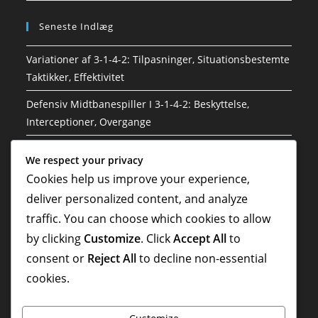
Seneste Indlæg
Variationer af 3-1-4-2: Tilpasninger, Situationsbestemte
Taktikker, Effektivitet
Defensiv Midtbanespiller I 3-1-4-2: Beskyttelse,
Interceptioner, Overgange
Sweeper I 3-1-4-2: Dækning, Læsning af spillet,
We respect your privacy
Kommunikation
Cookies help us improve your experience,
Substitutter I 3-1-4-2: Indvirkning, Taktiske ændringer,
deliver personalized content, and analyze
Alsidighed
traffic. You can choose which cookies to allow
by clicking
Customize
. Click
Accept All
to
Veteran Spillerroller I 3-1-4-2: Lederskab, Erfaring,
Mentorskab
consent or
Reject All
to decline non-essential
cookies.