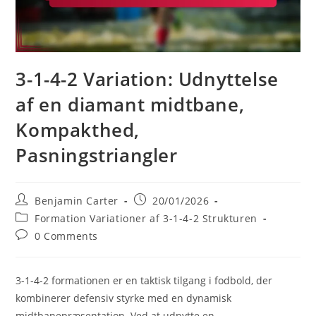
3-1-4-2 Variation: Udnyttelse
af en diamant midtbane,
Kompakthed,
Pasningstriangler
Post
Post
Benjamin Carter
20/01/2026
author:
published:
Post
Formation Variationer af 3-1-4-2 Strukturen
category:
Post
0 Comments
comments:
3-1-4-2 formationen er en taktisk tilgang i fodbold, der
kombinerer defensiv styrke med en dynamisk
midtbanepræsentation. Ved at udnytte en